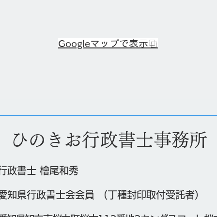
Googleマップで表示⿻
​ひのきお行政書士事務所
​行政書士 檜尾和秀
愛知県行政書士会会員 （丁種封印取付受託者）