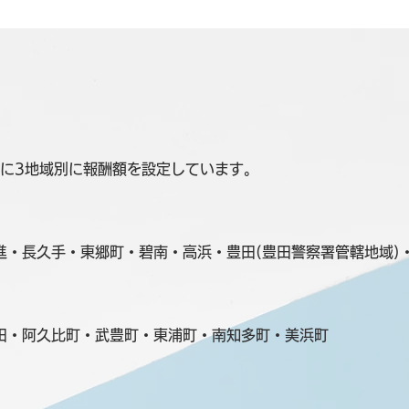
に3地域別に報酬額を設定しています。
進・長久手・東郷町・碧南・高浜・豊田(豊田警察署管轄地域)
田・阿久比町・武豊町・東浦町・南知多町・美浜町